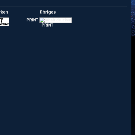
rken
übriges
PRINT
PRINT