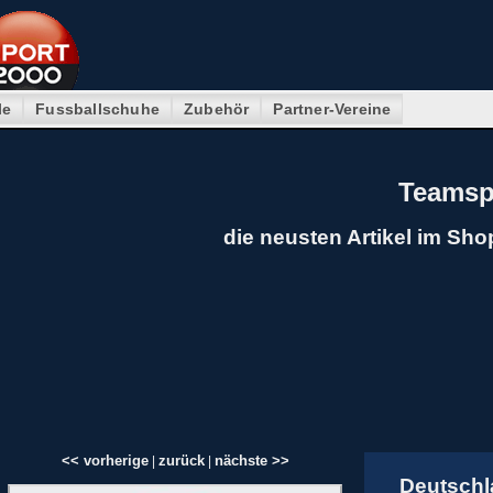
le
Fussballschuhe
Zubehör
Partner-Vereine
Teamsp
die neusten Artikel im Sho
<< vorherige
zurück
nächste >>
|
|
Deutschl