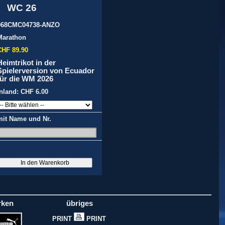
WC 26
068CMC04738-ANZO
Marathon
CHF 89.90
Heimtrikot in der
Spielerversion von Ecuador
für die WM 2026
Inland: CHF 6.00
mit Name und Nr.
rken
übriges
PRINT
PRINT