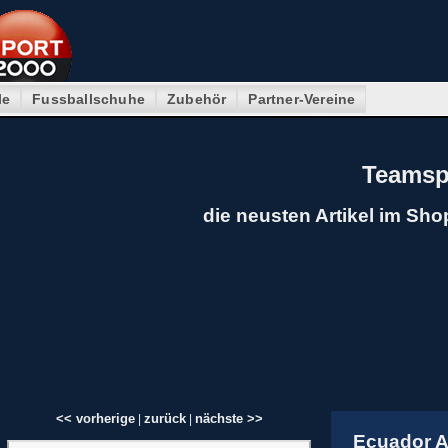
le
Fussballschuhe
Zubehör
Partner-Vereine
Teamsp
die neusten Artikel im Sho
<< vorherige
zurück
nächste >>
|
|
Ecuador A