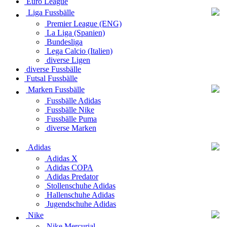
Euro League
Liga Fussbälle
Premier League (ENG)
La Liga (Spanien)
Bundesliga
Lega Calcio (Italien)
diverse Ligen
diverse Fussbälle
Futsal Fussbälle
Marken Fussbälle
Fussbälle Adidas
Fussbälle Nike
Fussbälle Puma
diverse Marken
Adidas
Adidas X
Adidas COPA
Adidas Predator
Stollenschuhe Adidas
Hallenschuhe Adidas
Jugendschuhe Adidas
Nike
Nike Mercurial