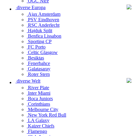
OGC Nice
diverse Europa
Ajax Amsterdam
PSV Eindhoven
RSC Anderlecht
Hajduk Split
Benfica Lissabon
Sporting CP
FC Porto
Celtic Glasgow
Besiktas
Fenerbahce
Galatasaray
Roter Stern
diverse Welt
River Plate
Inter Miami
Boca Juniors
Corinthians
Melbourne City
New York Red Bull
LA Galaxy
Kaizer Chiefs
Flamengo