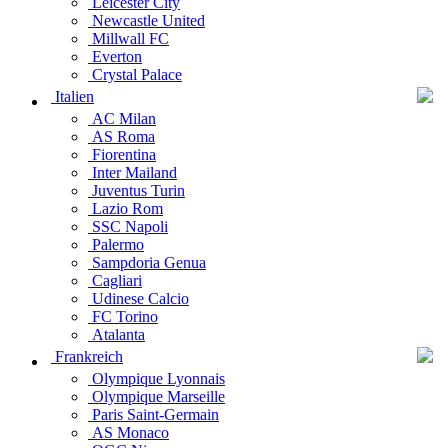
Leicester City
Newcastle United
Millwall FC
Everton
Crystal Palace
Italien
AC Milan
AS Roma
Fiorentina
Inter Mailand
Juventus Turin
Lazio Rom
SSC Napoli
Palermo
Sampdoria Genua
Cagliari
Udinese Calcio
FC Torino
Atalanta
Frankreich
Olympique Lyonnais
Olympique Marseille
Paris Saint-Germain
AS Monaco