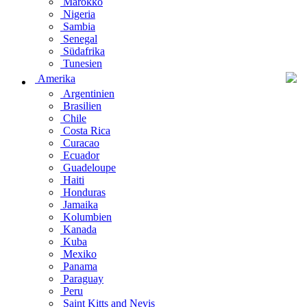
Marokko
Nigeria
Sambia
Senegal
Südafrika
Tunesien
Amerika
Argentinien
Brasilien
Chile
Costa Rica
Curacao
Ecuador
Guadeloupe
Haiti
Honduras
Jamaika
Kolumbien
Kanada
Kuba
Mexiko
Panama
Paraguay
Peru
Saint Kitts and Nevis