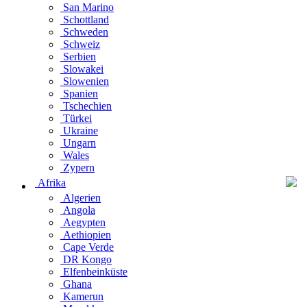
San Marino
Schottland
Schweden
Schweiz
Serbien
Slowakei
Slowenien
Spanien
Tschechien
Türkei
Ukraine
Ungarn
Wales
Zypern
Afrika
Algerien
Angola
Aegypten
Aethiopien
Cape Verde
DR Kongo
Elfenbeinküste
Ghana
Kamerun