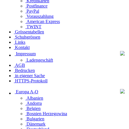
Kreditkarten
Postfinance
PayPal
Vorauszahlung
American Express
TWINT
Grössentabellen
Schuhgrössen
Links
Kontakt
Impressum
Ladengeschäft
AGB
Bedrucken
in eigener Sache
HTTPS-Protokoll
Europa A-O
Albanien
Andorra
Belgien
Bosnien Herzegowina
Bulgarien
Dänemark