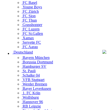
FC Basel
Young Boys
FC Zürich
FC Sion
FC Thun
Grasshopper
FC Luzern
FC St.Gallen
Xamax
Servette FC
FC Aarau
Deutschland
Bayern München
Borussia Dortmund
Hamburger SV
St. Pauli
Schalke 04
VFB Stuttgart
Werder Bremen
Bayer Leverkusen
1. FC Köln
Wolfsburg
Hannover 96
RB Leipzig