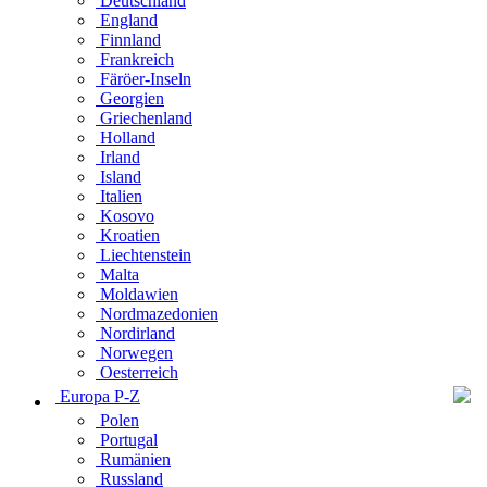
Deutschland
England
Finnland
Frankreich
Färöer-Inseln
Georgien
Griechenland
Holland
Irland
Island
Italien
Kosovo
Kroatien
Liechtenstein
Malta
Moldawien
Nordmazedonien
Nordirland
Norwegen
Oesterreich
Europa P-Z
Polen
Portugal
Rumänien
Russland