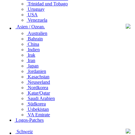
Trinidad und Tobago
Uruguay
USA
Venezuela
Asien / Ozean.
Australien
Bahrain
China
Indien
Irak
Iran
Japan
Jordanien
Kasachstan
Neuseeland
Nordkorea
Katar/Qatar
Saudi Arabien
Südkorea
Usbekistan
VA Emirate
Logos-Patches
Schweiz