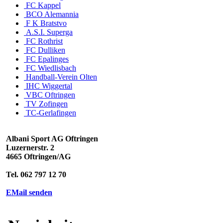
FC Kappel
BCO Alemannia
F K Bratstvo
A.S.I. Superga
FC Rothrist
FC Dulliken
FC Epalinges
FC Wiedlisbach
Handball-Verein Olten
IHC Wiggertal
VBC Oftringen
TV Zofingen
TC-Gerlafingen
Albani Sport AG Oftringen
Luzernerstr. 2
4665 Oftringen/AG
Tel. 062 797 12 70
EMail senden