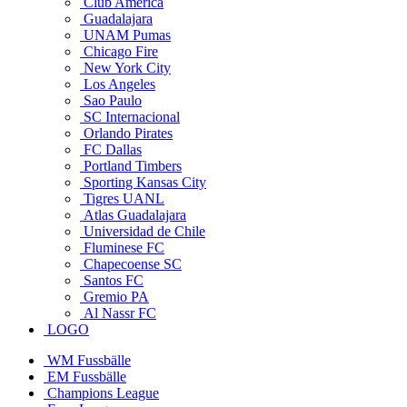
Club America
Guadalajara
UNAM Pumas
Chicago Fire
New York City
Los Angeles
Sao Paulo
SC Internacional
Orlando Pirates
FC Dallas
Portland Timbers
Sporting Kansas City
Tigres UANL
Atlas Guadalajara
Universidad de Chile
Fluminese FC
Chapecoense SC
Santos FC
Gremio PA
Al Nassr FC
LOGO
WM Fussbälle
EM Fussbälle
Champions League