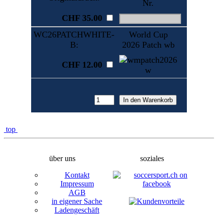
Nr.
CHF 35.00
WC26PATCHWHITE-
World Cup
B:
2026 Patch wb
CHF 12.00
top
über uns
soziales
Kontakt
Impressum
AGB
in eigener Sache
Ladengeschäft