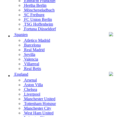
Eintracht Frankfurt
Hertha Berlin
Mönchengladbach
SC Freiburg
FC Union Berlin
TSG Hoffenheim
Fortuna Düsseldorf
Spanien
Atletico Madrid
Barcelona
Real Madrid
Sevilla
Valencia
Villarreal
Real Betis
England
Arsenal
Aston Villa
Chelsea
Liverpool
Manchester United
Tottenham Hotspur
Manchester City
West Ham United