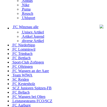
Adidas
Nike
Puma
Reusch
Uhlsport
FC Winznau alle
Unisex Artikel
Artikel Jugend
diverse Artikel
FC Niederbipp
FC Lommiswil
FC Trimbach
FC Bettlach
Sport-Club Zofingen
FC Oftringen
FC Wangen an der Aare
Team WIWA
SC Reiden
FC Kestenholz
SCZ Junioren Spitzen-FB
FC Bellach
FC Wangen bei Olten
Leistungsteams FCO/SCZ
FC Aarburg