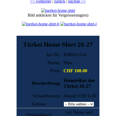
<< vorherige
|
zurück
|
nächste >>
Bild anklicken für Vergrösserung(en)
Türkei Home Shirt 26-27
Art-Nr.:
IO8852-614
Marke:
Nike
Preis:
CHF 108.00
Heimtrikot der
Beschreibung:
Türkei 26-27
Versandkosten:
Inland: CHF 6.00
Grösse:
mit Name und
Originaldruck: