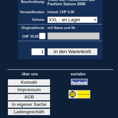
Beschreibung:
Fashion Saison 2006
Versandkosten:
Inland: CHF 6.00
Grösse:
Originaldruck:
mit Name und Nr.
CHF 35.00
über uns
soziales
Kontakt
Impressum
AGB
in eigener Sache
Ladengeschäft