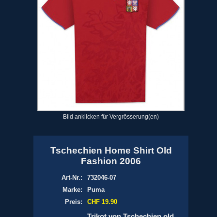
Bild anklicken für Vergrösserung(en)
Tschechien Home Shirt Old
Fashion 2006
Art-Nr.:
732046-07
Marke:
Puma
Preis:
CHF 19.90
Trikot von Tschechien old