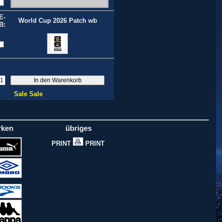
E-
World Cup 2026 Patch wb
B:
Sale Sale
rken
übriges
PRINT
PRINT