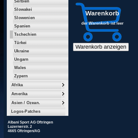
Serbien
Slowakei
Warenkorb
Slowenien
der Warenkorb ist leer
Spanien
Tschechien
Türkei
Ukraine
Ungarn
Wales
Zypern
Afrika
Amerika
Asien / Ozean.
Logos-Patches
Albani Sport AG Oftringen
Luzernerstr. 2
4665 Oftringen/AG