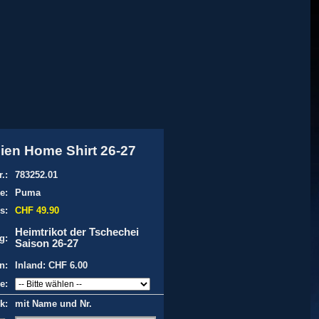
ien Home Shirt 26-27
r.:
783252.01
e:
Puma
s:
CHF 49.90
Heimtrikot der Tschechei
g:
Saison 26-27
n:
Inland: CHF 6.00
e:
k:
mit Name und Nr.