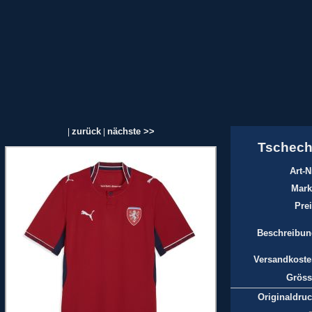
zurück
nächste >>
|
|
Tschech
Art-N
Mark
Prei
Beschreibun
Versandkoste
Gröss
Originaldruc