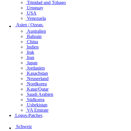
Trinidad und Tobago
Uruguay
USA
Venezuela
Asien / Ozean.
Australien
Bahrain
China
Indien
Irak
Iran
Japan
Jordanien
Kasachstan
Neuseeland
Nordkorea
Katar/Qatar
Saudi Arabien
Südkorea
Usbekistan
VA Emirate
Logos-Patches
Schweiz