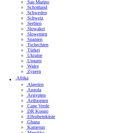
San Marino
Schottland
Schweden
Schweiz
Serbien
Slowakei
Slowenien
Spanien
Tschechien
Türkei
Ukraine
Ungarn
Wales
Zypern
Afrika
Algerien
Angola
Aegypten
Aethiopien
Cape Verde
DR Kongo
Elfenbeinküste
Ghana
Kamerun
Marokko