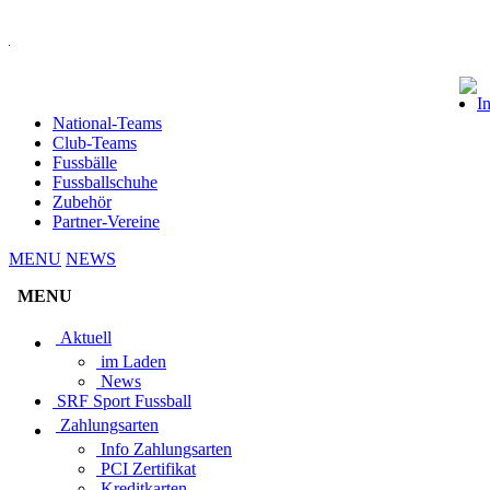
I
National-Teams
Club-Teams
Fussbälle
Fussballschuhe
Zubehör
Partner-Vereine
MENU
NEWS
MENU
Aktuell
im Laden
News
SRF Sport Fussball
Zahlungsarten
Info Zahlungsarten
PCI Zertifikat
Kreditkarten