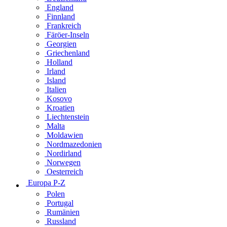
England
Finnland
Frankreich
Färöer-Inseln
Georgien
Griechenland
Holland
Irland
Island
Italien
Kosovo
Kroatien
Liechtenstein
Malta
Moldawien
Nordmazedonien
Nordirland
Norwegen
Oesterreich
Europa P-Z
Polen
Portugal
Rumänien
Russland