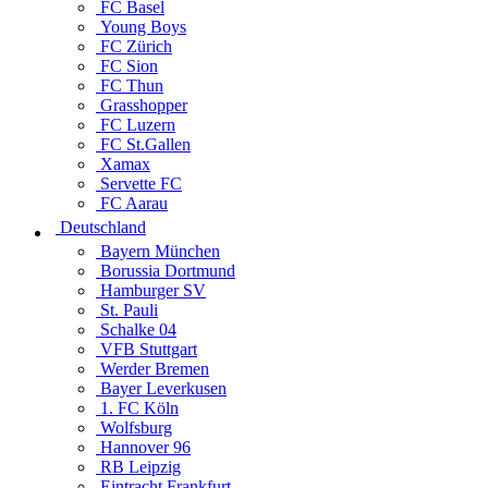
FC Basel
Young Boys
FC Zürich
FC Sion
FC Thun
Grasshopper
FC Luzern
FC St.Gallen
Xamax
Servette FC
FC Aarau
Deutschland
Bayern München
Borussia Dortmund
Hamburger SV
St. Pauli
Schalke 04
VFB Stuttgart
Werder Bremen
Bayer Leverkusen
1. FC Köln
Wolfsburg
Hannover 96
RB Leipzig
Eintracht Frankfurt