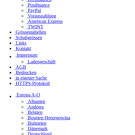
Postfinance
PayPal
Vorauszahlung
American Express
TWINT
Grössentabellen
Schuhgrössen
Links
Kontakt
Impressum
Ladengeschäft
AGB
Bedrucken
in eigener Sache
HTTPS-Protokoll
Europa A-O
Albanien
Andorra
Belgien
Bosnien Herzegowina
Bulgarien
Dänemark
Deutschland