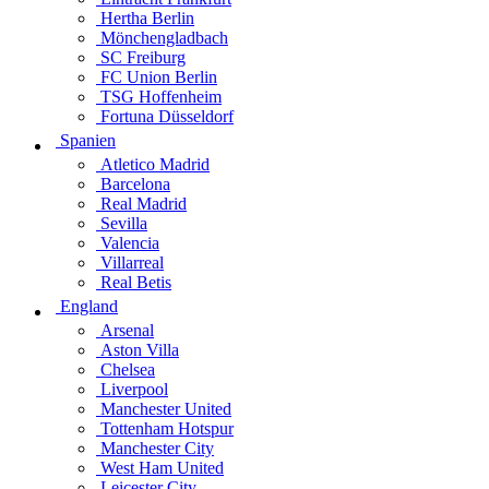
Hertha Berlin
Mönchengladbach
SC Freiburg
FC Union Berlin
TSG Hoffenheim
Fortuna Düsseldorf
Spanien
Atletico Madrid
Barcelona
Real Madrid
Sevilla
Valencia
Villarreal
Real Betis
England
Arsenal
Aston Villa
Chelsea
Liverpool
Manchester United
Tottenham Hotspur
Manchester City
West Ham United
Leicester City