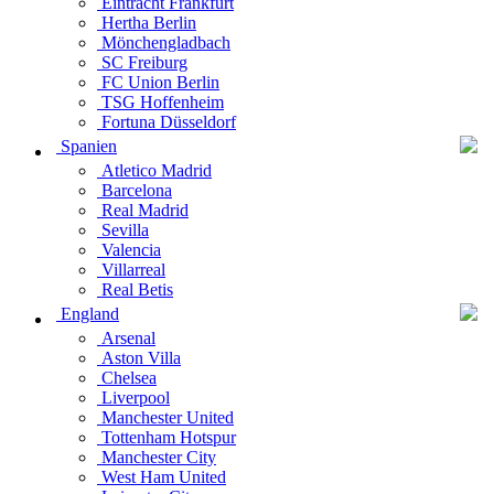
Eintracht Frankfurt
Hertha Berlin
Mönchengladbach
SC Freiburg
FC Union Berlin
TSG Hoffenheim
Fortuna Düsseldorf
Spanien
Atletico Madrid
Barcelona
Real Madrid
Sevilla
Valencia
Villarreal
Real Betis
England
Arsenal
Aston Villa
Chelsea
Liverpool
Manchester United
Tottenham Hotspur
Manchester City
West Ham United