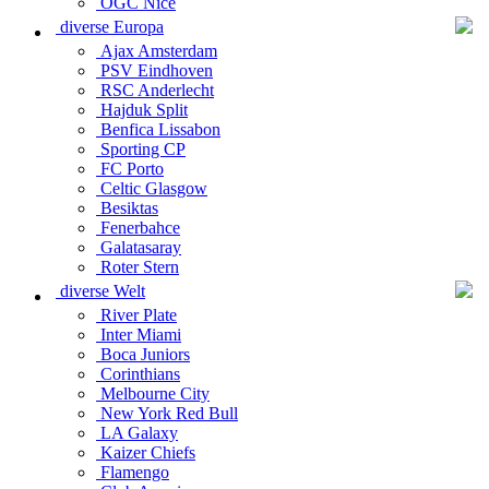
OGC Nice
diverse Europa
Ajax Amsterdam
PSV Eindhoven
RSC Anderlecht
Hajduk Split
Benfica Lissabon
Sporting CP
FC Porto
Celtic Glasgow
Besiktas
Fenerbahce
Galatasaray
Roter Stern
diverse Welt
River Plate
Inter Miami
Boca Juniors
Corinthians
Melbourne City
New York Red Bull
LA Galaxy
Kaizer Chiefs
Flamengo