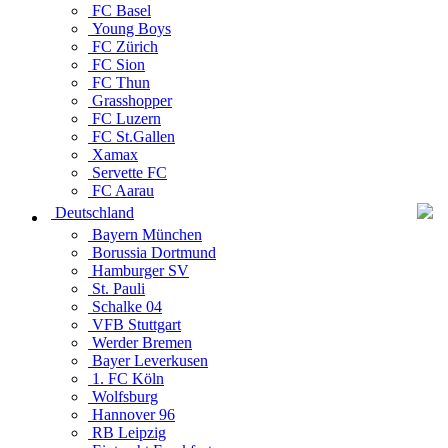
FC Basel
Young Boys
FC Zürich
FC Sion
FC Thun
Grasshopper
FC Luzern
FC St.Gallen
Xamax
Servette FC
FC Aarau
Deutschland
Bayern München
Borussia Dortmund
Hamburger SV
St. Pauli
Schalke 04
VFB Stuttgart
Werder Bremen
Bayer Leverkusen
1. FC Köln
Wolfsburg
Hannover 96
RB Leipzig