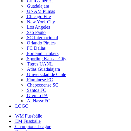
Club America
Guadalajara
UNAM Pumas
Chicago Fire
New York City
Los Angeles
Sao Paulo
SC Internacional
Orlando Pirates
FC Dallas
Portland Timbers
Sporting Kansas City
Tigres UANL
Atlas Guadalajara
Universidad de Chile
Fluminese FC
Chapecoense SC
Santos FC
Gremio PA
Al Nassr FC
LOGO
WM Fussbälle
EM Fussbälle
Champions League