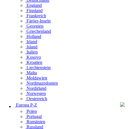
Deutschland
England
Finnland
Frankreich
Färöer-Inseln
Georgien
Griechenland
Holland
Irland
Island
Italien
Kosovo
Kroatien
Liechtenstein
Malta
Moldawien
Nordmazedonien
Nordirland
Norwegen
Oesterreich
Europa P-Z
Polen
Portugal
Rumänien
Russland