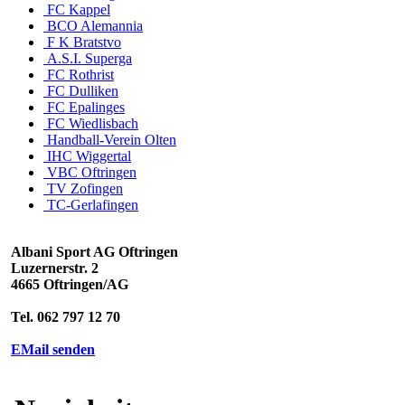
FC Kappel
BCO Alemannia
F K Bratstvo
A.S.I. Superga
FC Rothrist
FC Dulliken
FC Epalinges
FC Wiedlisbach
Handball-Verein Olten
IHC Wiggertal
VBC Oftringen
TV Zofingen
TC-Gerlafingen
Albani Sport AG Oftringen
Luzernerstr. 2
4665 Oftringen/AG
Tel. 062 797 12 70
EMail senden