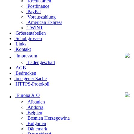
Kreditkarten
Postfinance
PayPal
Vorauszahlung
American Express
TWINT
Grössentabellen
Schuhgrössen
Links
Kontakt
Impressum
Ladengeschäft
AGB
Bedrucken
in eigener Sache
HTTPS-Protokoll
Europa A-O
Albanien
Andorra
Belgien
Bosnien Herzegowina
Bulgarien
Dänemark