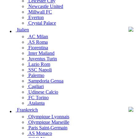
Leicester City
Newcastle United
Millwall FC
Everton
Crystal Palace
Italien
AC Milan
AS Roma
Fiorentina
Inter Mailand
Juventus Turin
Lazio Rom
SSC Napoli
Palermo
Sampdoria Genua
Cagliari
Udinese Calcio
FC Torino
Atalanta
Frankreich
Olympique Lyonnais
Olympique Marseille
Paris Saint-Germain
AS Monaco