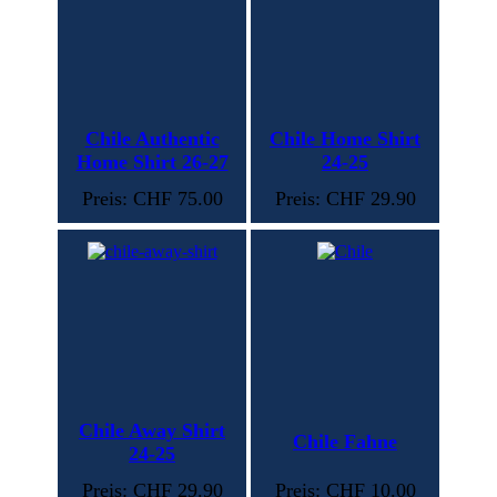
Chile Authentic
Chile Home Shirt
Home Shirt 26-27
24-25
Preis: CHF 75.00
Preis: CHF 29.90
Chile Away Shirt
Chile Fahne
24-25
Preis: CHF 29.90
Preis: CHF 10.00