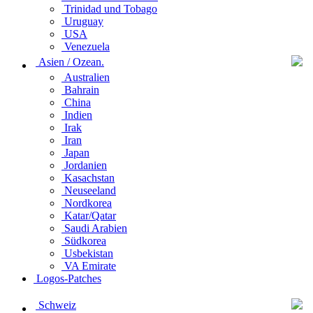
Trinidad und Tobago
Uruguay
USA
Venezuela
Asien / Ozean.
Australien
Bahrain
China
Indien
Irak
Iran
Japan
Jordanien
Kasachstan
Neuseeland
Nordkorea
Katar/Qatar
Saudi Arabien
Südkorea
Usbekistan
VA Emirate
Logos-Patches
Schweiz