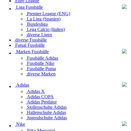
Euro League
Liga Fussbälle
Premier League (ENG)
La Liga (Spanien)
Bundesliga
Lega Calcio (Italien)
diverse Ligen
diverse Fussbälle
Futsal Fussbälle
Marken Fussbälle
Fussbälle Adidas
Fussbälle Nike
Fussbälle Puma
diverse Marken
Adidas
Adidas X
Adidas COPA
Adidas Predator
Stollenschuhe Adidas
Hallenschuhe Adidas
Jugendschuhe Adidas
Nike
Nike Mercurial