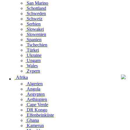
San Marino
Schottland
Schweden
Schweiz
Serbien
Slowakei
Slowenien
Spanien
Tschechien
Türkei
Ukraine
Ungarn
Wales
Zypern
Afrika
Algerien
Angola
Aegypten
Aethiopien
Cape Verde
DR Kongo
Elfenbeinküste
Ghana
Kamerun