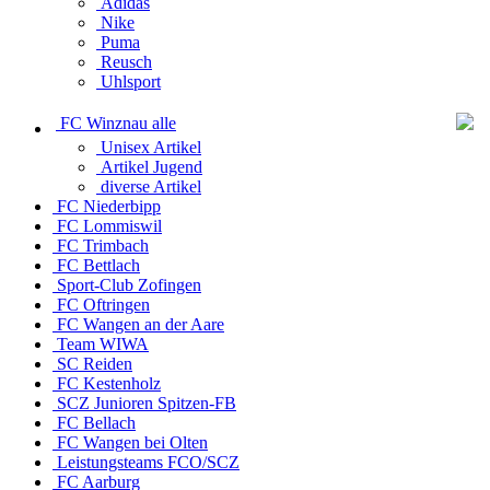
Adidas
Nike
Puma
Reusch
Uhlsport
FC Winznau alle
Unisex Artikel
Artikel Jugend
diverse Artikel
FC Niederbipp
FC Lommiswil
FC Trimbach
FC Bettlach
Sport-Club Zofingen
FC Oftringen
FC Wangen an der Aare
Team WIWA
SC Reiden
FC Kestenholz
SCZ Junioren Spitzen-FB
FC Bellach
FC Wangen bei Olten
Leistungsteams FCO/SCZ
FC Aarburg