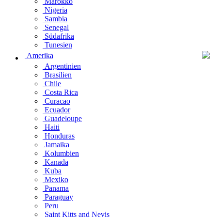
Marokko
Nigeria
Sambia
Senegal
Südafrika
Tunesien
Amerika
Argentinien
Brasilien
Chile
Costa Rica
Curacao
Ecuador
Guadeloupe
Haiti
Honduras
Jamaika
Kolumbien
Kanada
Kuba
Mexiko
Panama
Paraguay
Peru
Saint Kitts and Nevis