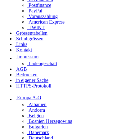
Postfinance
PayPal
Vorauszahlung
American Express
TWINT
Grössentabellen
Schuhgrössen
Links
Kontakt
Impressum
Ladengeschäft
AGB
Bedrucken
in eigener Sache
HTTPS-Protokoll
Europa A-O
Albanien
Andorra
Belgien
Bosnien Herzegowina
Bulgarien
Dänemark
Deutschland