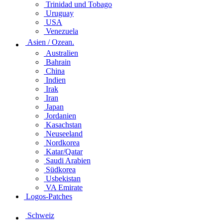
Trinidad und Tobago
Uruguay
USA
Venezuela
Asien / Ozean.
Australien
Bahrain
China
Indien
Irak
Iran
Japan
Jordanien
Kasachstan
Neuseeland
Nordkorea
Katar/Qatar
Saudi Arabien
Südkorea
Usbekistan
VA Emirate
Logos-Patches
Schweiz