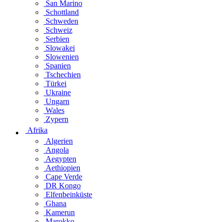
San Marino
Schottland
Schweden
Schweiz
Serbien
Slowakei
Slowenien
Spanien
Tschechien
Türkei
Ukraine
Ungarn
Wales
Zypern
Afrika
Algerien
Angola
Aegypten
Aethiopien
Cape Verde
DR Kongo
Elfenbeinküste
Ghana
Kamerun
Marokko