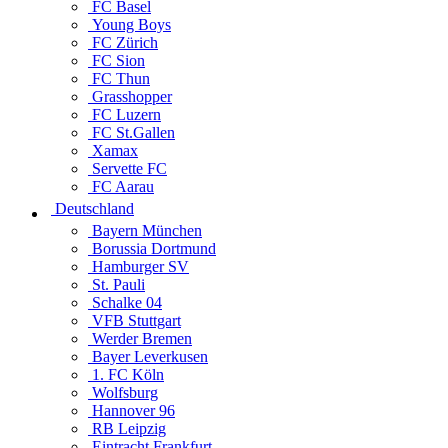
FC Basel
Young Boys
FC Zürich
FC Sion
FC Thun
Grasshopper
FC Luzern
FC St.Gallen
Xamax
Servette FC
FC Aarau
Deutschland
Bayern München
Borussia Dortmund
Hamburger SV
St. Pauli
Schalke 04
VFB Stuttgart
Werder Bremen
Bayer Leverkusen
1. FC Köln
Wolfsburg
Hannover 96
RB Leipzig
Eintracht Frankfurt