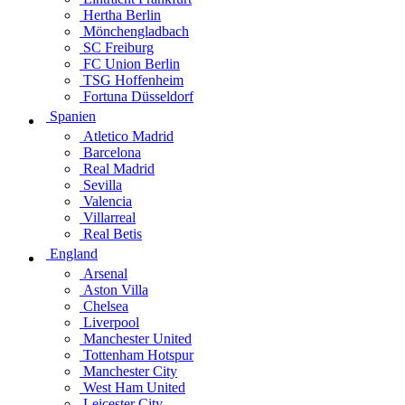
Hertha Berlin
Mönchengladbach
SC Freiburg
FC Union Berlin
TSG Hoffenheim
Fortuna Düsseldorf
Spanien
Atletico Madrid
Barcelona
Real Madrid
Sevilla
Valencia
Villarreal
Real Betis
England
Arsenal
Aston Villa
Chelsea
Liverpool
Manchester United
Tottenham Hotspur
Manchester City
West Ham United
Leicester City