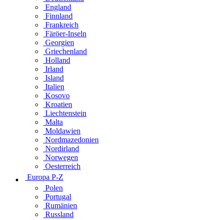
England
Finnland
Frankreich
Färöer-Inseln
Georgien
Griechenland
Holland
Irland
Island
Italien
Kosovo
Kroatien
Liechtenstein
Malta
Moldawien
Nordmazedonien
Nordirland
Norwegen
Oesterreich
Europa P-Z
Polen
Portugal
Rumänien
Russland