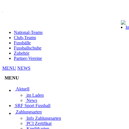
I
National-Teams
Club-Teams
Fussbälle
Fussballschuhe
Zubehör
Partner-Vereine
MENU
NEWS
MENU
Aktuell
im Laden
News
SRF Sport Fussball
Zahlungsarten
Info Zahlungsarten
PCI Zertifikat
Kreditkarten