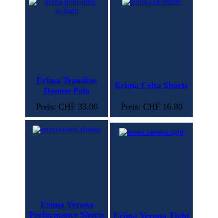
Erima Teamline
Erima Celta Shorts
Damen Polo
Preis: CHF 33.00
Preis: CHF 16.80
Erima Verona
Performance Shorts
Erima Verona Tight