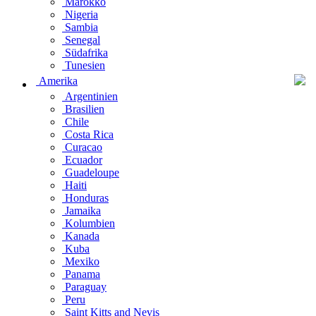
Marokko
Nigeria
Sambia
Senegal
Südafrika
Tunesien
Amerika
Argentinien
Brasilien
Chile
Costa Rica
Curacao
Ecuador
Guadeloupe
Haiti
Honduras
Jamaika
Kolumbien
Kanada
Kuba
Mexiko
Panama
Paraguay
Peru
Saint Kitts and Nevis