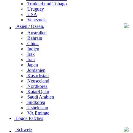
Trinidad und Tobago
Uruguay
USA
Venezuela
Asien / Ozean.
Australien
Bahrain
China
Indien
Irak
Iran
Japan
Jordanien
Kasachstan
Neuseeland
Nordkorea
Katar/Qatar
Saudi Arabien
Südkorea
Usbekistan
VA Emirate
Logos-Patches
Schweiz