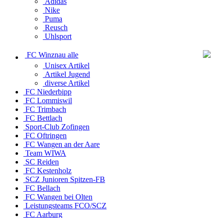
Adidas
Nike
Puma
Reusch
Uhlsport
FC Winznau alle
Unisex Artikel
Artikel Jugend
diverse Artikel
FC Niederbipp
FC Lommiswil
FC Trimbach
FC Bettlach
Sport-Club Zofingen
FC Oftringen
FC Wangen an der Aare
Team WIWA
SC Reiden
FC Kestenholz
SCZ Junioren Spitzen-FB
FC Bellach
FC Wangen bei Olten
Leistungsteams FCO/SCZ
FC Aarburg