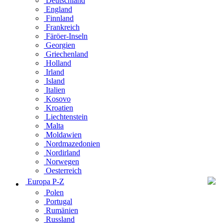
Deutschland
England
Finnland
Frankreich
Färöer-Inseln
Georgien
Griechenland
Holland
Irland
Island
Italien
Kosovo
Kroatien
Liechtenstein
Malta
Moldawien
Nordmazedonien
Nordirland
Norwegen
Oesterreich
Europa P-Z
Polen
Portugal
Rumänien
Russland