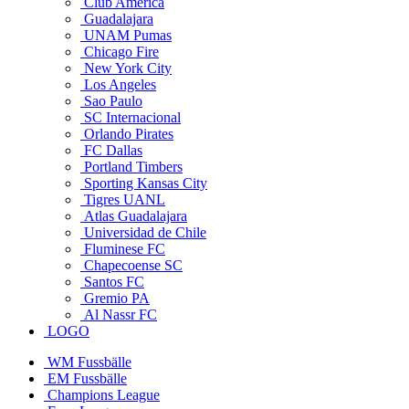
Club America
Guadalajara
UNAM Pumas
Chicago Fire
New York City
Los Angeles
Sao Paulo
SC Internacional
Orlando Pirates
FC Dallas
Portland Timbers
Sporting Kansas City
Tigres UANL
Atlas Guadalajara
Universidad de Chile
Fluminese FC
Chapecoense SC
Santos FC
Gremio PA
Al Nassr FC
LOGO
WM Fussbälle
EM Fussbälle
Champions League