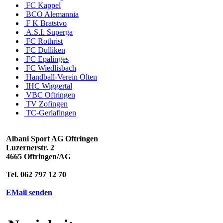
FC Kappel
BCO Alemannia
F K Bratstvo
A.S.I. Superga
FC Rothrist
FC Dulliken
FC Epalinges
FC Wiedlisbach
Handball-Verein Olten
IHC Wiggertal
VBC Oftringen
TV Zofingen
TC-Gerlafingen
Albani Sport AG Oftringen
Luzernerstr. 2
4665 Oftringen/AG
Tel. 062 797 12 70
EMail senden