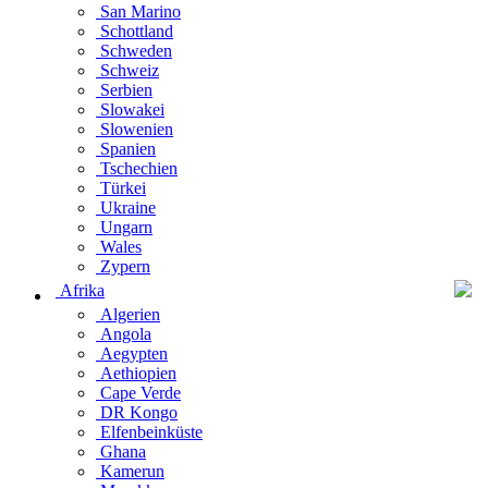
San Marino
Schottland
Schweden
Schweiz
Serbien
Slowakei
Slowenien
Spanien
Tschechien
Türkei
Ukraine
Ungarn
Wales
Zypern
Afrika
Algerien
Angola
Aegypten
Aethiopien
Cape Verde
DR Kongo
Elfenbeinküste
Ghana
Kamerun