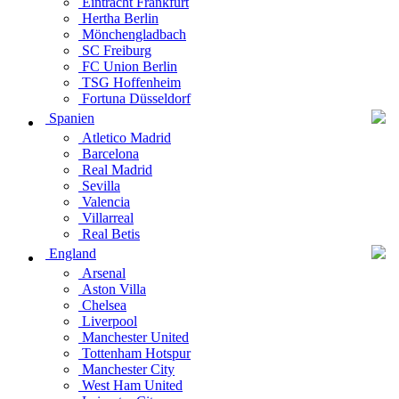
Eintracht Frankfurt
Hertha Berlin
Mönchengladbach
SC Freiburg
FC Union Berlin
TSG Hoffenheim
Fortuna Düsseldorf
Spanien
Atletico Madrid
Barcelona
Real Madrid
Sevilla
Valencia
Villarreal
Real Betis
England
Arsenal
Aston Villa
Chelsea
Liverpool
Manchester United
Tottenham Hotspur
Manchester City
West Ham United