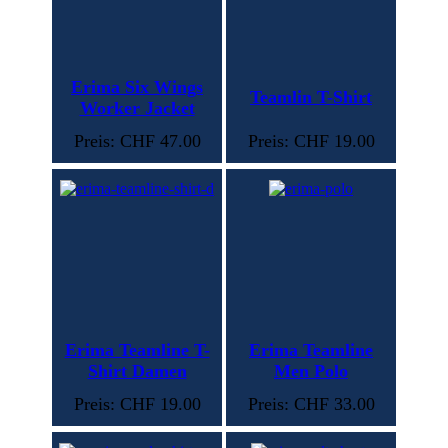
Erima Six Wings
Teamlin T-Shirt
Worker Jacket
Preis: CHF 47.00
Preis: CHF 19.00
Erima Teamline T-
Erima Teamline
Shirt Damen
Men Polo
Preis: CHF 19.00
Preis: CHF 33.00