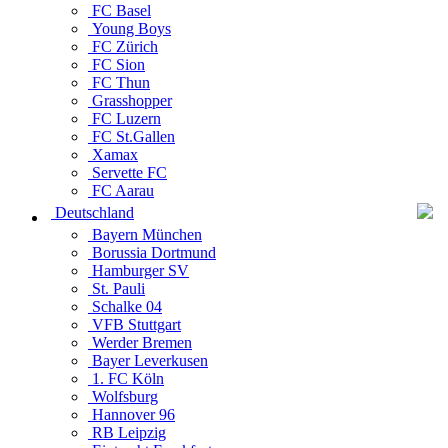
FC Basel
Young Boys
FC Zürich
FC Sion
FC Thun
Grasshopper
FC Luzern
FC St.Gallen
Xamax
Servette FC
FC Aarau
Deutschland
Bayern München
Borussia Dortmund
Hamburger SV
St. Pauli
Schalke 04
VFB Stuttgart
Werder Bremen
Bayer Leverkusen
1. FC Köln
Wolfsburg
Hannover 96
RB Leipzig