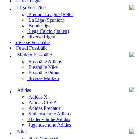
Euro League
Liga Fussbälle
Premier League (ENG)
La Liga (Spanien)
Bundesliga
Lega Calcio (Italien)
diverse Ligen
diverse Fussbälle
Futsal Fussbälle
Marken Fussbälle
Fussbälle Adidas
Fussbälle Nike
Fussbälle Puma
diverse Marken
Adidas
Adidas X
Adidas COPA
Adidas Predator
Stollenschuhe Adidas
Hallenschuhe Adidas
Jugendschuhe Adidas
Nike
Nike Mercurial