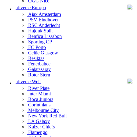
OGC Nice
diverse Europa
Ajax Amsterdam
PSV Eindhoven
RSC Anderlecht
Hajduk Split
Benfica Lissabon
Sporting CP
FC Porto
Celtic Glasgow
Besiktas
Fenerbahce
Galatasaray
Roter Stern
diverse Welt
River Plate
Inter Miami
Boca Juniors
Corinthians
Melbourne City
New York Red Bull
LA Galaxy
Kaizer Chiefs
Flamengo