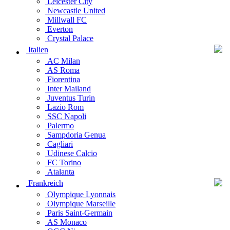
Leicester City
Newcastle United
Millwall FC
Everton
Crystal Palace
Italien
AC Milan
AS Roma
Fiorentina
Inter Mailand
Juventus Turin
Lazio Rom
SSC Napoli
Palermo
Sampdoria Genua
Cagliari
Udinese Calcio
FC Torino
Atalanta
Frankreich
Olympique Lyonnais
Olympique Marseille
Paris Saint-Germain
AS Monaco