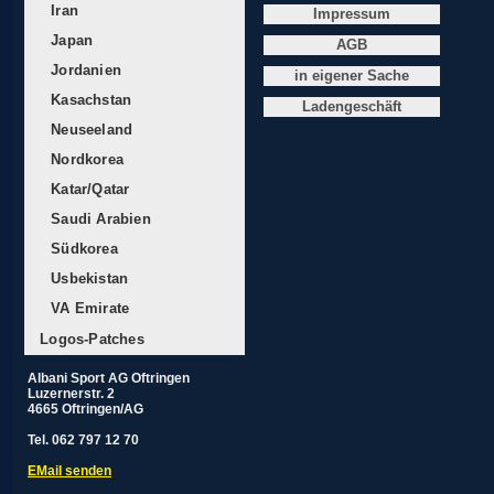
Iran
Impressum
Japan
AGB
Jordanien
in eigener Sache
Kasachstan
Ladengeschäft
Neuseeland
Nordkorea
Katar/Qatar
Saudi Arabien
Südkorea
Usbekistan
VA Emirate
Logos-Patches
Albani Sport AG Oftringen
Luzernerstr. 2
4665 Oftringen/AG
Tel. 062 797 12 70
EMail senden