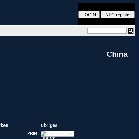
China
rken
übriges
PRINT
PRINT