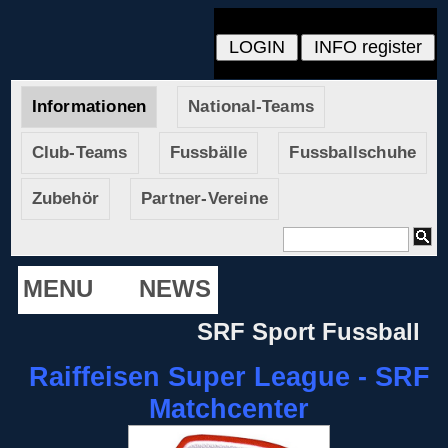
Informationen
National-Teams
Club-Teams
Fussbälle
Fussballschuhe
Zubehör
Partner-Vereine
MENU
NEWS
SRF Sport Fussball
Raiffeisen Super League - SRF
Matchcenter