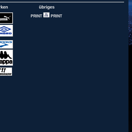
rken
übriges
PRINT
PRINT