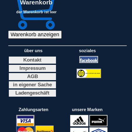
Warenkorb
der Warenkorb ist leer
über uns
soziales
Kontakt
Impressum
AGB
in eigener Sache
Ladengeschäft
Zahlungsarten
unsere Marken