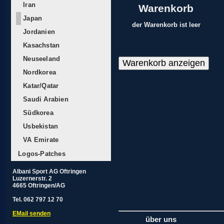
Iran
Warenkorb
Japan
der Warenkorb ist leer
Jordanien
Kasachstan
Neuseeland
Nordkorea
Katar/Qatar
Saudi Arabien
Südkorea
Usbekistan
VA Emirate
Logos-Patches
Albani Sport AG Oftringen
Luzernerstr. 2
4665 Oftringen/AG
Tel. 062 797 12 70
EMail senden
über uns