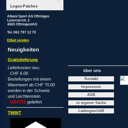
Logos-Patches
Albani Sport AG Oftringen
Luzernerstr. 2
4665 Oftringen/AG
Tel. 062 797 12 70
EMail senden
Neuigkeiten
Gratislieferung
Lieferkosten neu:
über uns
CHF 6.00
Kontakt
Bestellungen mit einem
Warenwert ab CHF 70.00
Impressum
werden in der Schweiz
AGB
und Liechtenstein
GRATIS
geliefert
in eigener Sache
Ladengeschäft
TWINT