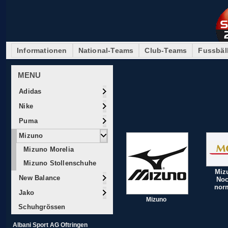
Informationen
National-Teams
Club-Teams
Fussbäl
MENU
Adidas
Nike
Puma
Mizuno
Mizuno Morelia
Mizuno Stollenschuhe
Miz
New Balance
Noc
nor
Jako
Mizuno
Schuhgrössen
Albani Sport AG Oftringen