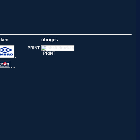
rken
übriges
PRINT
PRINT