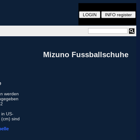
Mizuno Fussballschuhe
e
en werden
angegeben
42
 in US-
 (cm) sind
elle