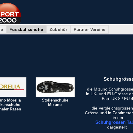
le
Fussballschuhe
Zubehör
Partner-Vereine
Schuhgröss
die Mizuno Schuhgröss
in UK- und EU-Grösse 
Bsp: UK 8 / EU 
uno Morelia
Stollenschuhe
kenschuhe
Mizuno
die Vergleichsgrössen
maler Rasen
Grösse und in Zentimeter
in der
Schuhgrössen Tab
dargestellt