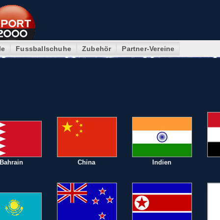
le
Fussballschuhe
Zubehör
Partner-Vereine
Bahrain
China
Indien