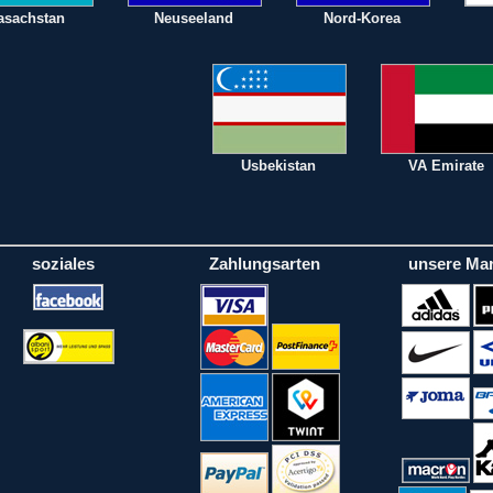
asachstan
Neuseeland
Nord-Korea
Usbekistan
VA Emirate
soziales
Zahlungsarten
unsere Ma