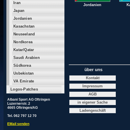
Iran
Jordanien
K
Japan
Jordanien
Kasachstan
Neuseeland
Nordkorea
Katar/Qatar
Saudi Arabien
Südkorea
über uns
Usbekistan
Kontakt
VA Emirate
Impressum
Logos-Patches
AGB
Albani Sport AG Oftringen
in eigener Sache
Luzernerstr. 2
4665 Oftringen/AG
Ladengeschäft
Tel. 062 797 12 70
EMail senden