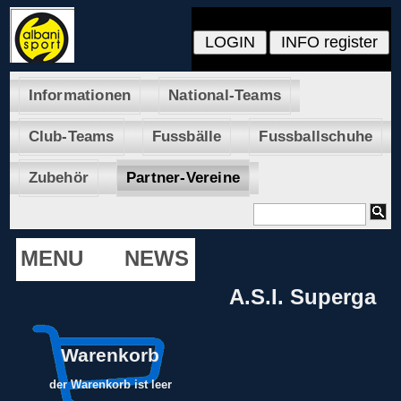
Informationen
National-Teams
Club-Teams
Fussbälle
Fussballschuhe
Zubehör
Partner-Vereine
MENU
NEWS
A.S.I. Superga
Warenkorb
der Warenkorb ist leer