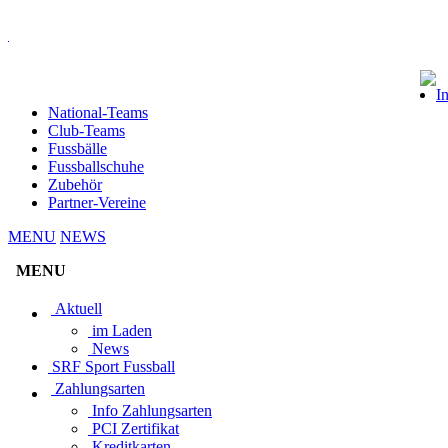
I
National-Teams
Club-Teams
Fussbälle
Fussballschuhe
Zubehör
Partner-Vereine
MENU
NEWS
MENU
Aktuell
im Laden
News
SRF Sport Fussball
Zahlungsarten
Info Zahlungsarten
PCI Zertifikat
Kreditkarten