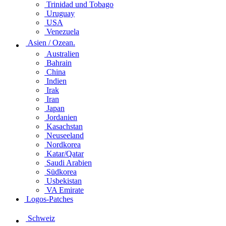
Trinidad und Tobago
Uruguay
USA
Venezuela
Asien / Ozean.
Australien
Bahrain
China
Indien
Irak
Iran
Japan
Jordanien
Kasachstan
Neuseeland
Nordkorea
Katar/Qatar
Saudi Arabien
Südkorea
Usbekistan
VA Emirate
Logos-Patches
Schweiz