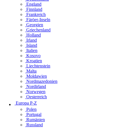
England
Finnland
Frankreich
Färöer-Inseln
Georgien
Griechenland
Holland
Irland
Island
Italien
Kosovo
Kroatien
Liechtenstein
Malta
Moldawien
Nordmazedonien
Nordirland
Norwegen
Oesterreich
Europa P-Z
Polen
Portugal
Rumänien
Russland