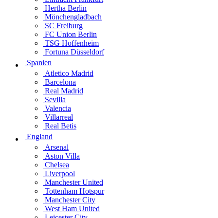
Hertha Berlin
Mönchengladbach
SC Freiburg
FC Union Berlin
TSG Hoffenheim
Fortuna Düsseldorf
Spanien
Atletico Madrid
Barcelona
Real Madrid
Sevilla
Valencia
Villarreal
Real Betis
England
Arsenal
Aston Villa
Chelsea
Liverpool
Manchester United
Tottenham Hotspur
Manchester City
West Ham United
Leicester City