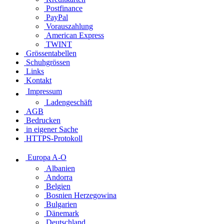
Postfinance
PayPal
Vorauszahlung
American Express
TWINT
Grössentabellen
Schuhgrössen
Links
Kontakt
Impressum
Ladengeschäft
AGB
Bedrucken
in eigener Sache
HTTPS-Protokoll
Europa A-O
Albanien
Andorra
Belgien
Bosnien Herzegowina
Bulgarien
Dänemark
Deutschland