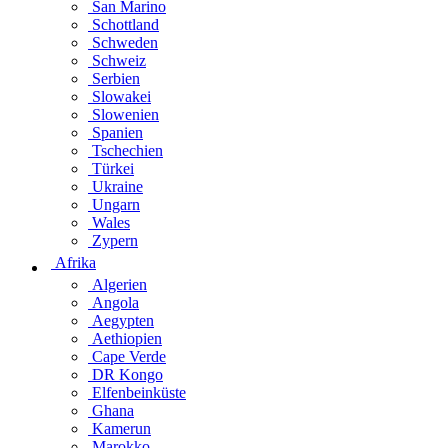
San Marino
Schottland
Schweden
Schweiz
Serbien
Slowakei
Slowenien
Spanien
Tschechien
Türkei
Ukraine
Ungarn
Wales
Zypern
Afrika
Algerien
Angola
Aegypten
Aethiopien
Cape Verde
DR Kongo
Elfenbeinküste
Ghana
Kamerun
Marokko