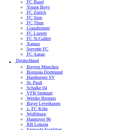
FC Basel
Young Boys
FC Zürich
FC Sion
FC Thun
Grasshopper
FC Luzern
FC St.Gallen
Xamax
Servette FC
FC Aarau
Deutschland
Bayern München
Borussia Dortmund
Hamburger SV
St. Pauli
Schalke 04
VFB Stuttgart
Werder Bremen
Bayer Leverkusen
1. FC Köln
Wolfsburg
Hannover 96
RB Leipzig
Eintracht Frankfurt