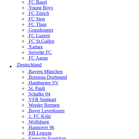
FC Basel
Young Boys
FC Zürich
FC Sion
FC Thun
Grasshopper
FC Luzern
FC St.Gallen
Xamax
Servette FC
FC Aarau
Deutschland
Bayern München
Borussia Dortmund
Hamburger SV
St. Pauli
Schalke 04
VFB Stuttgart
Werder Bremen
Bayer Leverkusen
1. FC Köln
Wolfsburg
Hannover 96
RB Leipzig
Eintracht Frankfurt