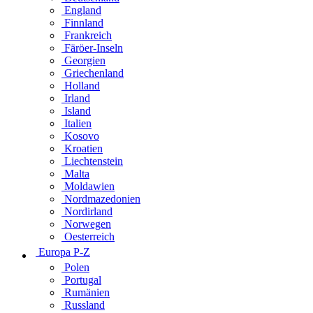
England
Finnland
Frankreich
Färöer-Inseln
Georgien
Griechenland
Holland
Irland
Island
Italien
Kosovo
Kroatien
Liechtenstein
Malta
Moldawien
Nordmazedonien
Nordirland
Norwegen
Oesterreich
Europa P-Z
Polen
Portugal
Rumänien
Russland