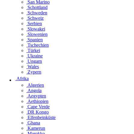
San Marino
Schottland
Schweden
Schweiz
Serbien
Slowakei
Slowenien
Spanien
Tschechien
Türkei
Ukraine
Ungarn
Wales
Zypern
Afrika
Algerien
Angola
Aegypten
Aethiopien
Cape Verde
DR Kongo
Elfenbeinküste
Ghana
Kamerun
Marokko