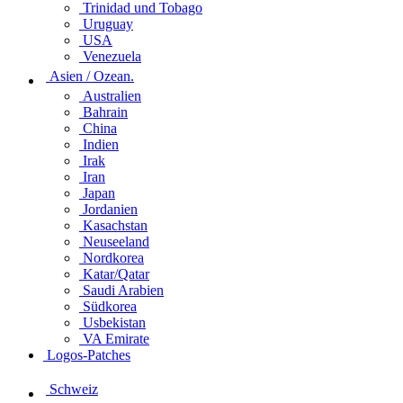
Trinidad und Tobago
Uruguay
USA
Venezuela
Asien / Ozean.
Australien
Bahrain
China
Indien
Irak
Iran
Japan
Jordanien
Kasachstan
Neuseeland
Nordkorea
Katar/Qatar
Saudi Arabien
Südkorea
Usbekistan
VA Emirate
Logos-Patches
Schweiz