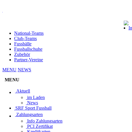
I
National-Teams
Club-Teams
Fussbälle
Fussballschuhe
Zubehör
Partner-Vereine
MENU
NEWS
MENU
Aktuell
im Laden
News
SRF Sport Fussball
Zahlungsarten
Info Zahlungsarten
PCI Zertifikat
Kreditkarten