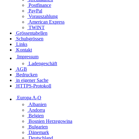
Postfinance
PayPal
Vorauszahlung
American Express
TWINT
Grössentabellen
Schuhgrössen
Links
Kontakt
Impressum
Ladengeschäft
AGB
Bedrucken
in eigener Sache
HTTPS-Protokoll
Europa A-O
Albanien
Andorra
Belgien
Bosnien Herzegowina
Bulgarien
Dänemark
Deutschland