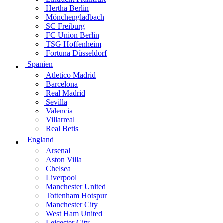
Hertha Berlin
Mönchengladbach
SC Freiburg
FC Union Berlin
TSG Hoffenheim
Fortuna Düsseldorf
Spanien
Atletico Madrid
Barcelona
Real Madrid
Sevilla
Valencia
Villarreal
Real Betis
England
Arsenal
Aston Villa
Chelsea
Liverpool
Manchester United
Tottenham Hotspur
Manchester City
West Ham United
Leicester City