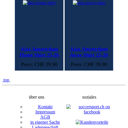
Ajax Amsterdam
Ajax Amsterdam
Home Shirt 25-26
Away Shirt 25-26
Preis: CHF 39.90
Preis: CHF 39.90
top
über uns
soziales
Kontakt
Impressum
AGB
in eigener Sache
Ladengeschäft