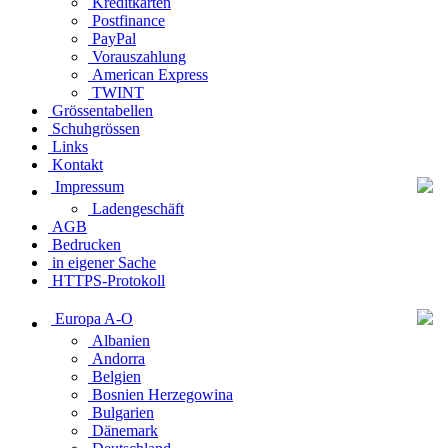
Kreditkarten
Postfinance
PayPal
Vorauszahlung
American Express
TWINT
Grössentabellen
Schuhgrössen
Links
Kontakt
Impressum
Ladengeschäft
AGB
Bedrucken
in eigener Sache
HTTPS-Protokoll
Europa A-O
Albanien
Andorra
Belgien
Bosnien Herzegowina
Bulgarien
Dänemark