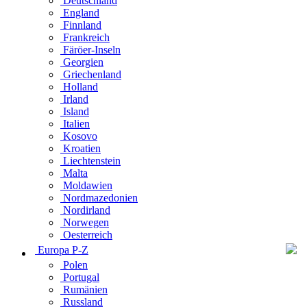
Deutschland
England
Finnland
Frankreich
Färöer-Inseln
Georgien
Griechenland
Holland
Irland
Island
Italien
Kosovo
Kroatien
Liechtenstein
Malta
Moldawien
Nordmazedonien
Nordirland
Norwegen
Oesterreich
Europa P-Z
Polen
Portugal
Rumänien
Russland