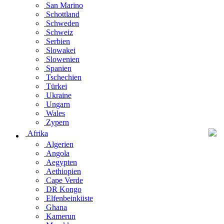
San Marino
Schottland
Schweden
Schweiz
Serbien
Slowakei
Slowenien
Spanien
Tschechien
Türkei
Ukraine
Ungarn
Wales
Zypern
Afrika
Algerien
Angola
Aegypten
Aethiopien
Cape Verde
DR Kongo
Elfenbeinküste
Ghana
Kamerun