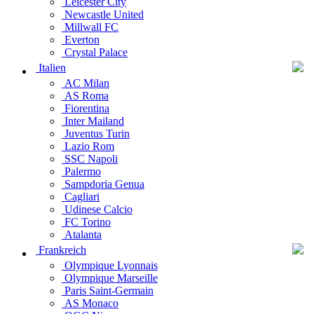
Leicester City
Newcastle United
Millwall FC
Everton
Crystal Palace
Italien
AC Milan
AS Roma
Fiorentina
Inter Mailand
Juventus Turin
Lazio Rom
SSC Napoli
Palermo
Sampdoria Genua
Cagliari
Udinese Calcio
FC Torino
Atalanta
Frankreich
Olympique Lyonnais
Olympique Marseille
Paris Saint-Germain
AS Monaco