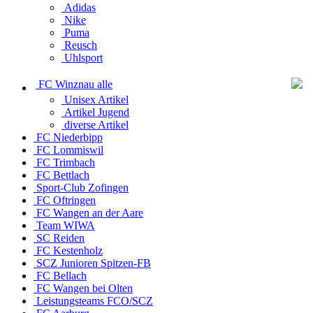
Adidas
Nike
Puma
Reusch
Uhlsport
FC Winznau alle
Unisex Artikel
Artikel Jugend
diverse Artikel
FC Niederbipp
FC Lommiswil
FC Trimbach
FC Bettlach
Sport-Club Zofingen
FC Oftringen
FC Wangen an der Aare
Team WIWA
SC Reiden
FC Kestenholz
SCZ Junioren Spitzen-FB
FC Bellach
FC Wangen bei Olten
Leistungsteams FCO/SCZ