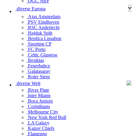
OGC Nice
diverse Europa
Ajax Amsterdam
PSV Eindhoven
RSC Anderlecht
Hajduk Split
Benfica Lissabon
Sporting CP
FC Porto
Celtic Glasgow
Besiktas
Fenerbahce
Galatasaray
Roter Stern
diverse Welt
River Plate
Inter Miami
Boca Juniors
Corinthians
Melbourne City
New York Red Bull
LA Galaxy
Kaizer Chiefs
Flamengo