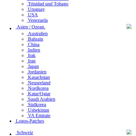
Trinidad und Tobago
Uruguay
USA
Venezuela
Asien / Ozean.
Australien
Bahrain
China
Indien
Irak
Iran
Japan
Jordanien
Kasachstan
Neuseeland
Nordkorea
Katar/Qatar
Saudi Arabien
Südkorea
Usbekistan
VA Emirate
Logos-Patches
Schweiz