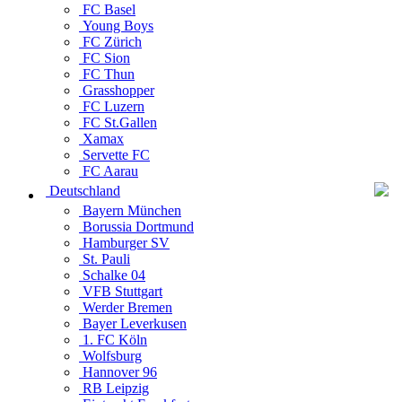
FC Basel
Young Boys
FC Zürich
FC Sion
FC Thun
Grasshopper
FC Luzern
FC St.Gallen
Xamax
Servette FC
FC Aarau
Deutschland
Bayern München
Borussia Dortmund
Hamburger SV
St. Pauli
Schalke 04
VFB Stuttgart
Werder Bremen
Bayer Leverkusen
1. FC Köln
Wolfsburg
Hannover 96
RB Leipzig