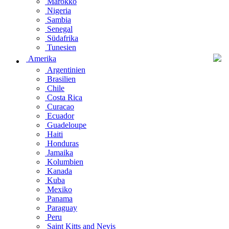
Marokko
Nigeria
Sambia
Senegal
Südafrika
Tunesien
Amerika
Argentinien
Brasilien
Chile
Costa Rica
Curacao
Ecuador
Guadeloupe
Haiti
Honduras
Jamaika
Kolumbien
Kanada
Kuba
Mexiko
Panama
Paraguay
Peru
Saint Kitts and Nevis