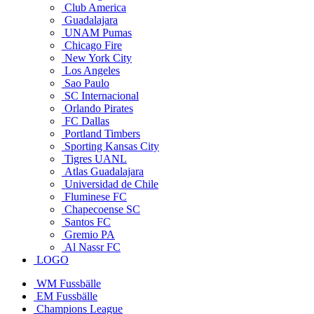
Club America
Guadalajara
UNAM Pumas
Chicago Fire
New York City
Los Angeles
Sao Paulo
SC Internacional
Orlando Pirates
FC Dallas
Portland Timbers
Sporting Kansas City
Tigres UANL
Atlas Guadalajara
Universidad de Chile
Fluminese FC
Chapecoense SC
Santos FC
Gremio PA
Al Nassr FC
LOGO
WM Fussbälle
EM Fussbälle
Champions League