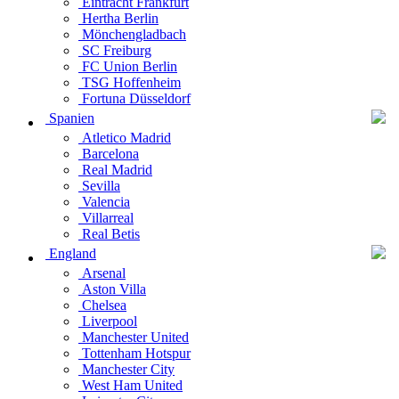
Eintracht Frankfurt
Hertha Berlin
Mönchengladbach
SC Freiburg
FC Union Berlin
TSG Hoffenheim
Fortuna Düsseldorf
Spanien
Atletico Madrid
Barcelona
Real Madrid
Sevilla
Valencia
Villarreal
Real Betis
England
Arsenal
Aston Villa
Chelsea
Liverpool
Manchester United
Tottenham Hotspur
Manchester City
West Ham United