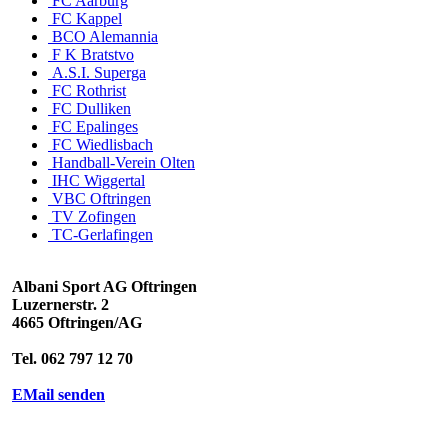
FC Aarburg
FC Kappel
BCO Alemannia
F K Bratstvo
A.S.I. Superga
FC Rothrist
FC Dulliken
FC Epalinges
FC Wiedlisbach
Handball-Verein Olten
IHC Wiggertal
VBC Oftringen
TV Zofingen
TC-Gerlafingen
Albani Sport AG Oftringen
Luzernerstr. 2
4665 Oftringen/AG
Tel. 062 797 12 70
EMail senden