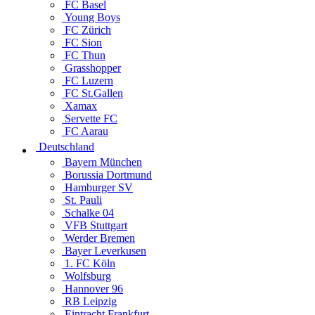
FC Basel
Young Boys
FC Zürich
FC Sion
FC Thun
Grasshopper
FC Luzern
FC St.Gallen
Xamax
Servette FC
FC Aarau
Deutschland
Bayern München
Borussia Dortmund
Hamburger SV
St. Pauli
Schalke 04
VFB Stuttgart
Werder Bremen
Bayer Leverkusen
1. FC Köln
Wolfsburg
Hannover 96
RB Leipzig
Eintracht Frankfurt