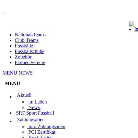
I
National-Teams
Club-Teams
Fussbälle
Fussballschuhe
Zubehör
Partner-Vereine
MENU
NEWS
MENU
Aktuell
im Laden
News
SRF Sport Fussball
Zahlungsarten
Info Zahlungsarten
PCI Zertifikat
Kreditkarten