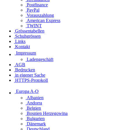
Postfinance
PayPal
Vorauszahlung
American Express
TWINT
Grössentabellen
Schuhgrössen
Links
Kontakt
Impressum
Ladengeschäft
AGB
Bedrucken
in eigener Sache
HTTPS-Protokoll
Europa A-O
Albanien
Andorra
Belgien
Bosnien Herzegowina
Bulgarien
Dänemark
Deutschland