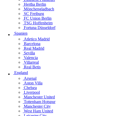
Hertha Berlin
Mönchengladbach
SC Freiburg
FC Union Berlin
TSG Hoffenheim
Fortuna Düsseldorf
Spanien
Atletico Madrid
Barcelona
Real Madrid
Sevilla
Valencia
Villarreal
Real Betis
England
Arsenal
Aston Villa
Chelsea
Liverpool
Manchester United
Tottenham Hotspur
Manchester City
West Ham United
Leicester City