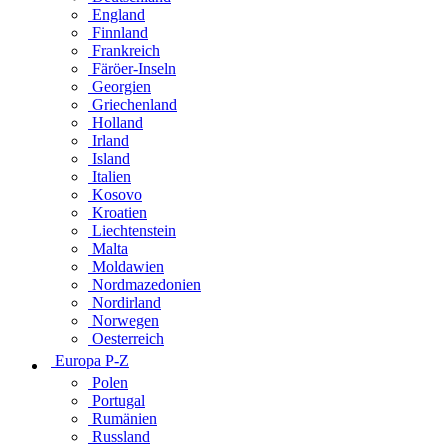
England
Finnland
Frankreich
Färöer-Inseln
Georgien
Griechenland
Holland
Irland
Island
Italien
Kosovo
Kroatien
Liechtenstein
Malta
Moldawien
Nordmazedonien
Nordirland
Norwegen
Oesterreich
Europa P-Z
Polen
Portugal
Rumänien
Russland