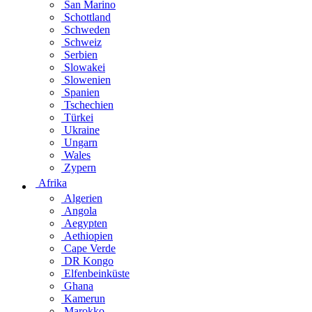
San Marino
Schottland
Schweden
Schweiz
Serbien
Slowakei
Slowenien
Spanien
Tschechien
Türkei
Ukraine
Ungarn
Wales
Zypern
Afrika
Algerien
Angola
Aegypten
Aethiopien
Cape Verde
DR Kongo
Elfenbeinküste
Ghana
Kamerun
Marokko