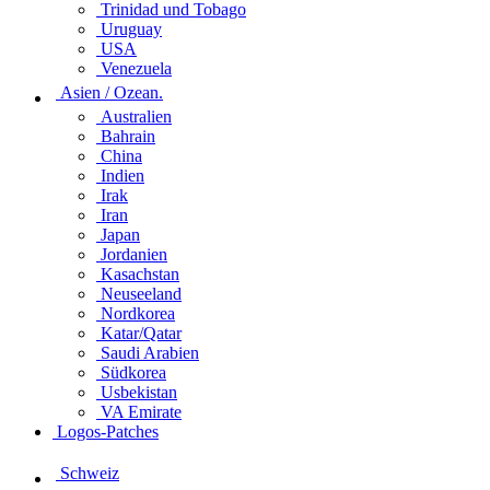
Trinidad und Tobago
Uruguay
USA
Venezuela
Asien / Ozean.
Australien
Bahrain
China
Indien
Irak
Iran
Japan
Jordanien
Kasachstan
Neuseeland
Nordkorea
Katar/Qatar
Saudi Arabien
Südkorea
Usbekistan
VA Emirate
Logos-Patches
Schweiz