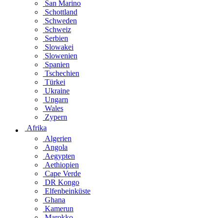
San Marino
Schottland
Schweden
Schweiz
Serbien
Slowakei
Slowenien
Spanien
Tschechien
Türkei
Ukraine
Ungarn
Wales
Zypern
Afrika
Algerien
Angola
Aegypten
Aethiopien
Cape Verde
DR Kongo
Elfenbeinküste
Ghana
Kamerun
Marokko