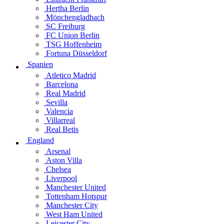
Hertha Berlin
Mönchengladbach
SC Freiburg
FC Union Berlin
TSG Hoffenheim
Fortuna Düsseldorf
Spanien
Atletico Madrid
Barcelona
Real Madrid
Sevilla
Valencia
Villarreal
Real Betis
England
Arsenal
Aston Villa
Chelsea
Liverpool
Manchester United
Tottenham Hotspur
Manchester City
West Ham United
Leicester City