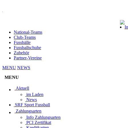
I
National-Teams
Club-Teams
Fussbälle
Fussballschuhe
Zubehör
Partner-Vereine
MENU
NEWS
MENU
Aktuell
im Laden
News
SRF Sport Fussball
Zahlungsarten
Info Zahlungsarten
PCI Zertifikat
Kreditkarten