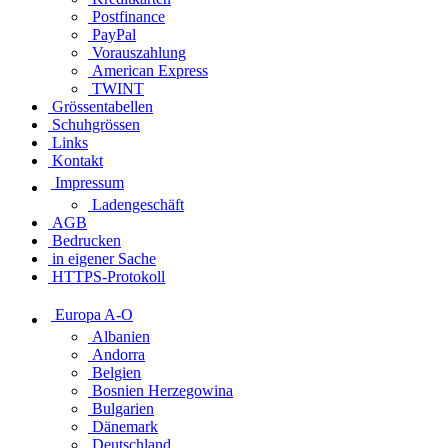
Postfinance
PayPal
Vorauszahlung
American Express
TWINT
Grössentabellen
Schuhgrössen
Links
Kontakt
Impressum
Ladengeschäft
AGB
Bedrucken
in eigener Sache
HTTPS-Protokoll
Europa A-O
Albanien
Andorra
Belgien
Bosnien Herzegowina
Bulgarien
Dänemark
Deutschland