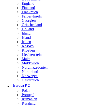
England
Finnland
Frankreich
Färöer-Inseln
Georgien
Griechenland
Holland
Irland
Island
Italien
Kosovo
Kroatien
Liechtenstein
Malta
Moldawien
Nordmazedonien
Nordirland
Norwegen
Oesterreich
Europa P-Z
Polen
Portugal
Rumänien
Russland