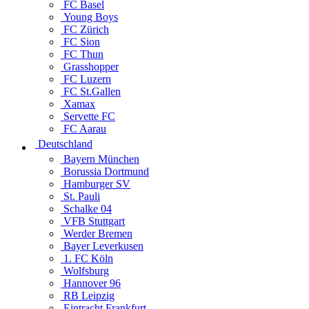
FC Basel
Young Boys
FC Zürich
FC Sion
FC Thun
Grasshopper
FC Luzern
FC St.Gallen
Xamax
Servette FC
FC Aarau
Deutschland
Bayern München
Borussia Dortmund
Hamburger SV
St. Pauli
Schalke 04
VFB Stuttgart
Werder Bremen
Bayer Leverkusen
1. FC Köln
Wolfsburg
Hannover 96
RB Leipzig
Eintracht Frankfurt