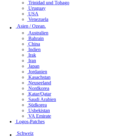
Trinidad und Tobago
Uruguay
USA
Venezuela
Asien / Ozean.
Australien
Bahrain
China
Indien
Irak
Iran
Japan
Jordanien
Kasachstan
Neuseeland
Nordkorea
Katar/Qatar
Saudi Arabien
Südkorea
Usbekistan
VA Emirate
Logos-Patches
Schweiz