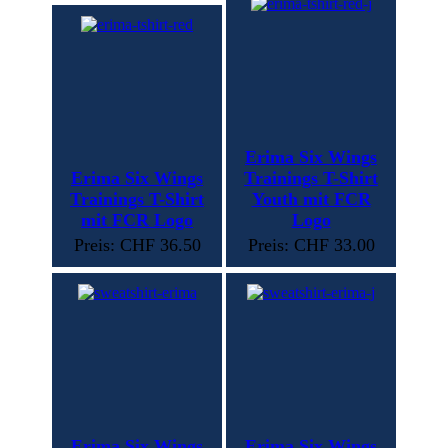
Erima Six Wings
Erima Six Wings
Trainings T-Shirt
Trainings T-Shirt
Youth mit FCR
mit FCR Logo
Logo
Preis: CHF 36.50
Preis: CHF 33.00
Erima Six Wings
Erima Six Wings