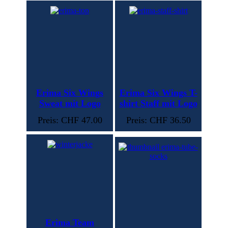
Erima Six Wings
Erima Six Wings T-
Sweat mit Logo
shirt Staff mit Logo
Preis: CHF 47.00
Preis: CHF 36.50
Erima Team