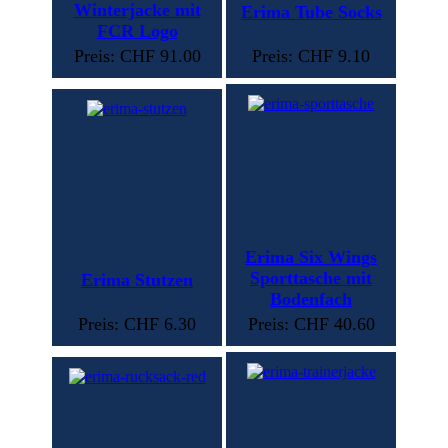
Winterjacke mit
Erima Tube Socks
FCR Logo
Preis: CHF 91.00
Preis: CHF 9.10
Erima Six Wings
Sporttasche mit
Erima Stutzen
Bodenfach
Preis: CHF 6.30
Preis: CHF 40.60