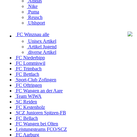
Adidas
Nike
Puma
Reusch
Uhlsport
FC Winznau alle
Unisex Artikel
Artikel Jugend
diverse Artikel
FC Niederbipp
FC Lommiswil
FC Trimbach
FC Bettlach
Sport-Club Zofingen
FC Oftringen
FC Wangen an der Aare
Team WIWA
SC Reiden
FC Kestenholz
SCZ Junioren Spitzen-FB
FC Bellach
FC Wangen bei Olten
Leistungsteams FCO/SCZ
FC Aarburg