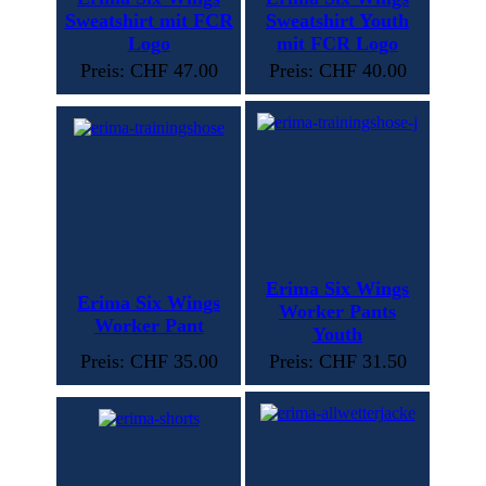
Sweatshirt mit FCR
Sweatshirt Youth
Logo
mit FCR Logo
Preis: CHF 47.00
Preis: CHF 40.00
Erima Six Wings
Erima Six Wings
Worker Pants
Worker Pant
Youth
Preis: CHF 35.00
Preis: CHF 31.50