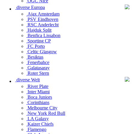
OGC Nice
diverse Europa
Ajax Amsterdam
PSV Eindhoven
RSC Anderlecht
Hajduk Split
Benfica Lissabon
Sporting CP
FC Porto
Celtic Glasgow
Besiktas
Fenerbahce
Galatasaray
Roter Stern
diverse Welt
River Plate
Inter Miami
Boca Juniors
Corinthians
Melbourne City
New York Red Bull
LA Galaxy
Kaizer Chiefs
Flamengo