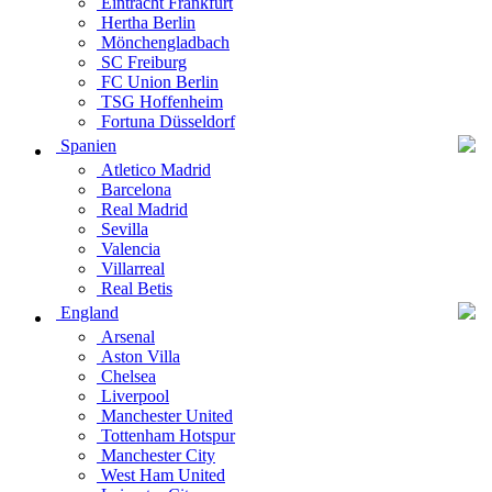
Eintracht Frankfurt
Hertha Berlin
Mönchengladbach
SC Freiburg
FC Union Berlin
TSG Hoffenheim
Fortuna Düsseldorf
Spanien
Atletico Madrid
Barcelona
Real Madrid
Sevilla
Valencia
Villarreal
Real Betis
England
Arsenal
Aston Villa
Chelsea
Liverpool
Manchester United
Tottenham Hotspur
Manchester City
West Ham United