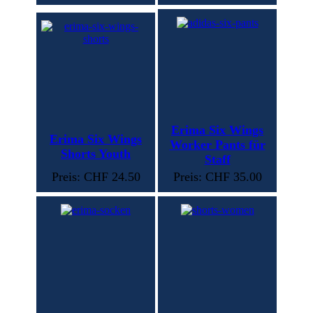
Erima Six Wings
Erima Six Wings
Worker Pants für
Shorts Youth
Staff
Preis: CHF 24.50
Preis: CHF 35.00