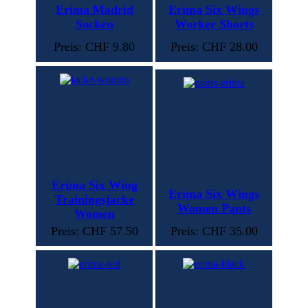
Erima Madrid
Erima Six Wings
Socken
Worker Shorts
Preis: CHF 9.80
Preis: CHF 28.00
Erima Six Wing
Erima Six Wings
Trainingsjacke
Women Pants
Women
Preis: CHF 57.50
Preis: CHF 35.00