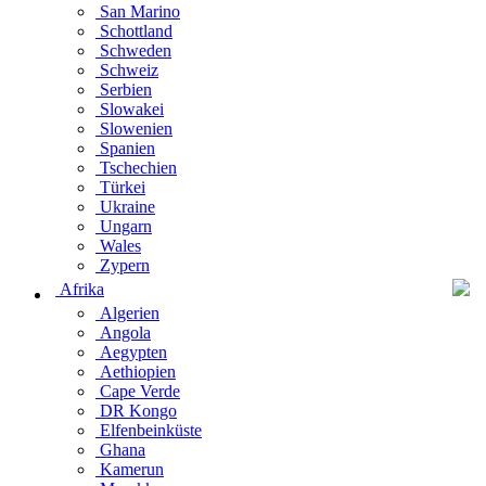
San Marino
Schottland
Schweden
Schweiz
Serbien
Slowakei
Slowenien
Spanien
Tschechien
Türkei
Ukraine
Ungarn
Wales
Zypern
Afrika
Algerien
Angola
Aegypten
Aethiopien
Cape Verde
DR Kongo
Elfenbeinküste
Ghana
Kamerun