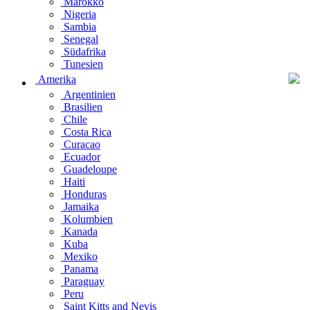
Marokko
Nigeria
Sambia
Senegal
Südafrika
Tunesien
Amerika
Argentinien
Brasilien
Chile
Costa Rica
Curacao
Ecuador
Guadeloupe
Haiti
Honduras
Jamaika
Kolumbien
Kanada
Kuba
Mexiko
Panama
Paraguay
Peru
Saint Kitts and Nevis