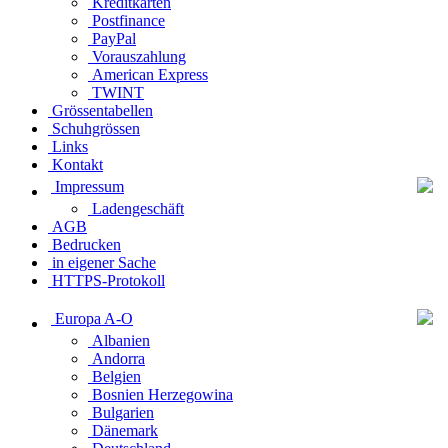
Kreditkarten
Postfinance
PayPal
Vorauszahlung
American Express
TWINT
Grössentabellen
Schuhgrössen
Links
Kontakt
Impressum
Ladengeschäft
AGB
Bedrucken
in eigener Sache
HTTPS-Protokoll
Europa A-O
Albanien
Andorra
Belgien
Bosnien Herzegowina
Bulgarien
Dänemark