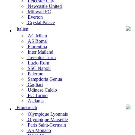
Leicester City
Newcastle United
Millwall FC
Everton
Crystal Palace
Italien
AC Milan
AS Roma
Fiorentina
Inter Mailand
Juventus Turin
Lazio Rom
SSC Napoli
Palermo
Sampdoria Genua
Cagliari
Udinese Calcio
FC Torino
Atalanta
Frankreich
Olympique Lyonnais
Olympique Marseille
Paris Saint-Germain
AS Monaco