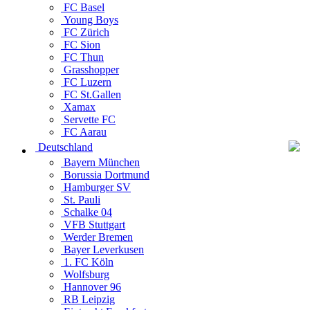
FC Basel
Young Boys
FC Zürich
FC Sion
FC Thun
Grasshopper
FC Luzern
FC St.Gallen
Xamax
Servette FC
FC Aarau
Deutschland
Bayern München
Borussia Dortmund
Hamburger SV
St. Pauli
Schalke 04
VFB Stuttgart
Werder Bremen
Bayer Leverkusen
1. FC Köln
Wolfsburg
Hannover 96
RB Leipzig