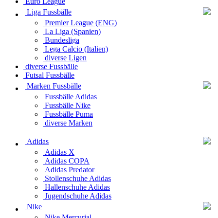
Euro League
Liga Fussbälle
Premier League (ENG)
La Liga (Spanien)
Bundesliga
Lega Calcio (Italien)
diverse Ligen
diverse Fussbälle
Futsal Fussbälle
Marken Fussbälle
Fussbälle Adidas
Fussbälle Nike
Fussbälle Puma
diverse Marken
Adidas
Adidas X
Adidas COPA
Adidas Predator
Stollenschuhe Adidas
Hallenschuhe Adidas
Jugendschuhe Adidas
Nike
Nike Mercurial