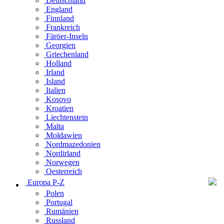
Deutschland
England
Finnland
Frankreich
Färöer-Inseln
Georgien
Griechenland
Holland
Irland
Island
Italien
Kosovo
Kroatien
Liechtenstein
Malta
Moldawien
Nordmazedonien
Nordirland
Norwegen
Oesterreich
Europa P-Z
Polen
Portugal
Rumänien
Russland