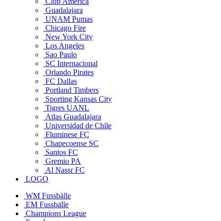
Club America
Guadalajara
UNAM Pumas
Chicago Fire
New York City
Los Angeles
Sao Paulo
SC Internacional
Orlando Pirates
FC Dallas
Portland Timbers
Sporting Kansas City
Tigres UANL
Atlas Guadalajara
Universidad de Chile
Fluminese FC
Chapecoense SC
Santos FC
Gremio PA
Al Nassr FC
LOGO
WM Fussbälle
EM Fussbälle
Champions League