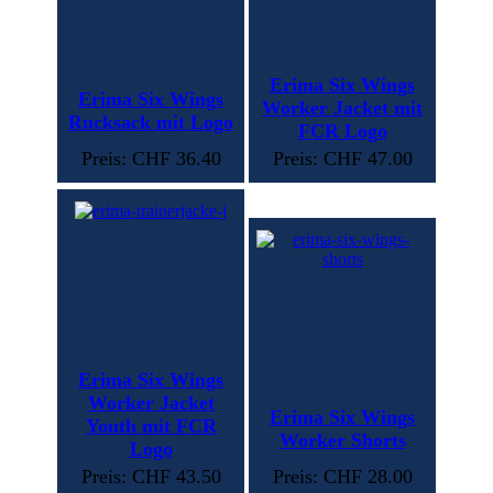
Erima Six Wings
Erima Six Wings
Worker Jacket mit
Rucksack mit Logo
FCR Logo
Preis: CHF 36.40
Preis: CHF 47.00
Erima Six Wings
Worker Jacket
Erima Six Wings
Youth mit FCR
Worker Shorts
Logo
Preis: CHF 43.50
Preis: CHF 28.00