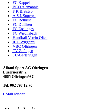
FC Kappel
BCO Alemannia
F K Bratstvo
A.S.I. Superga
FC Rothrist
FC Dulliken
FC Epalinges
FC Wiedlisbach
Handball-Verein Olten
IHC Wiggertal
VBC Oftringen
TV Zofingen
TC-Gerlafingen
Albani Sport AG Oftringen
Luzernerstr. 2
4665 Oftringen/AG
Tel. 062 797 12 70
EMail senden