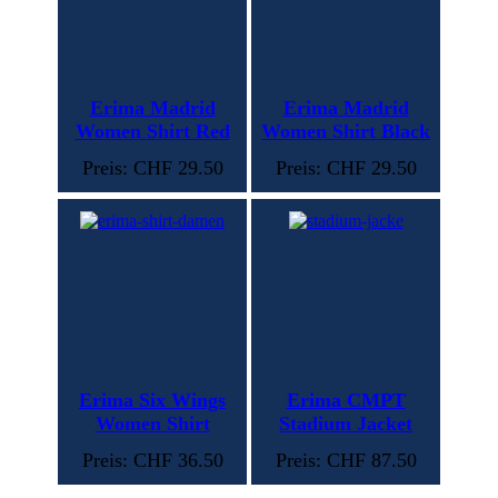
Erima Madrid
Erima Madrid
Women Shirt Red
Women Shirt Black
Preis: CHF 29.50
Preis: CHF 29.50
Erima Six Wings
Erima CMPT
Women Shirt
Stadium Jacket
Preis: CHF 36.50
Preis: CHF 87.50