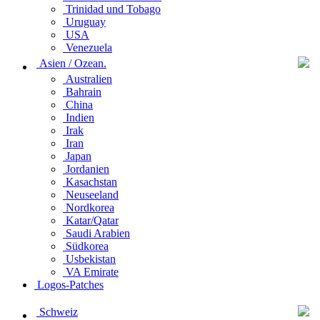
Trinidad und Tobago
Uruguay
USA
Venezuela
Asien / Ozean.
Australien
Bahrain
China
Indien
Irak
Iran
Japan
Jordanien
Kasachstan
Neuseeland
Nordkorea
Katar/Qatar
Saudi Arabien
Südkorea
Usbekistan
VA Emirate
Logos-Patches
Schweiz