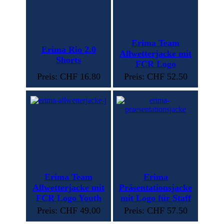
Erima Team
Erima Rio 2.0
Allwetterjacke mit
Shorts
FCR Logo
Preis: CHF 16.80
Preis: CHF 52.50
Erima Team
Erima
Allwetterjacke mit
Präsentationsjacke
FCR Logo Youth
mit Logo für Staff
Preis: CHF 49.00
Preis: CHF 57.50