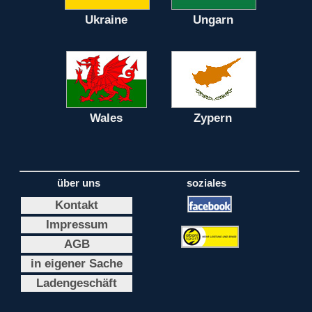
Ukraine
Ungarn
Wales
Zypern
über uns
soziales
Kontakt
Impressum
AGB
in eigener Sache
Ladengeschäft