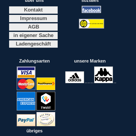
über uns
soziales
Kontakt
Impressum
AGB
in eigener Sache
Ladengeschäft
Zahlungsarten
unsere Marken
übriges