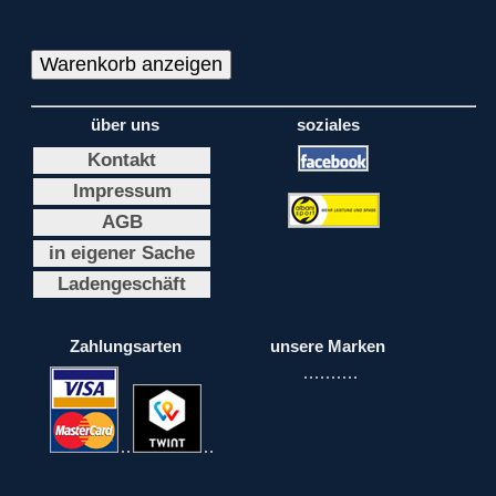
über uns
soziales
Kontakt
Impressum
AGB
in eigener Sache
Ladengeschäft
Zahlungsarten
unsere Marken