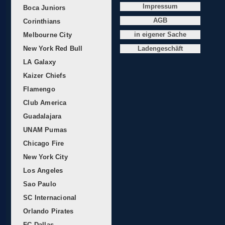
Impressum
Boca Juniors
AGB
Corinthians
Melbourne City
in eigener Sache
New York Red Bull
Ladengeschäft
LA Galaxy
Kaizer Chiefs
Flamengo
Club America
Guadalajara
UNAM Pumas
Chicago Fire
New York City
Los Angeles
Sao Paulo
SC Internacional
Orlando Pirates
FC Dallas