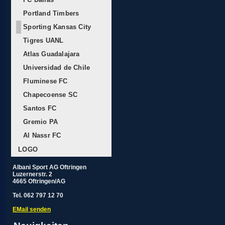
Portland Timbers
Sporting Kansas City
Tigres UANL
Atlas Guadalajara
Universidad de Chile
Fluminese FC
Chapecoense SC
Santos FC
Gremio PA
Al Nassr FC
LOGO
Albani Sport AG Oftringen
Luzernerstr. 2
4665 Oftringen/AG
Tel. 062 797 12 70
EMail senden