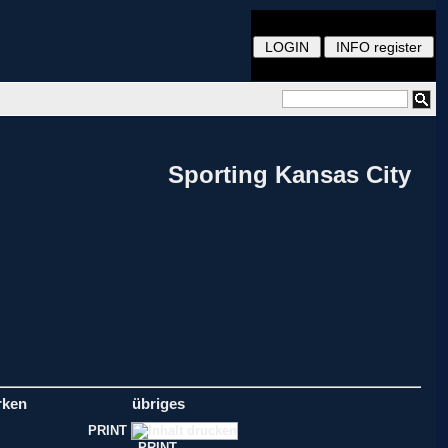
Sporting Kansas City
rken
übriges
PRINT
PRINT