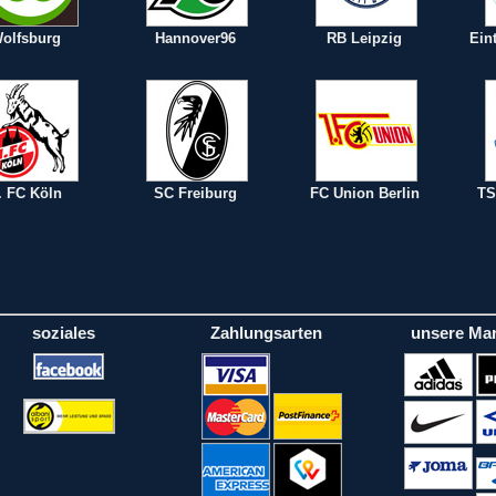
olfsburg
Hannover96
RB Leipzig
Ein
. FC Köln
SC Freiburg
FC Union Berlin
TS
soziales
Zahlungsarten
unsere Ma