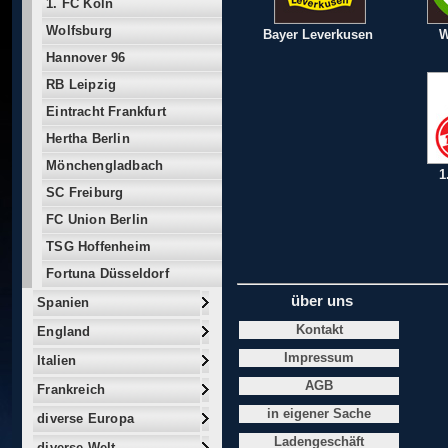
1. FC Köln
Wolfsburg
Bayer Leverkusen
W
Hannover 96
RB Leipzig
Eintracht Frankfurt
Hertha Berlin
Mönchengladbach
1
SC Freiburg
FC Union Berlin
TSG Hoffenheim
Fortuna Düsseldorf
über uns
Spanien
Kontakt
England
Impressum
Italien
AGB
Frankreich
in eigener Sache
diverse Europa
Ladengeschäft
diverse Welt