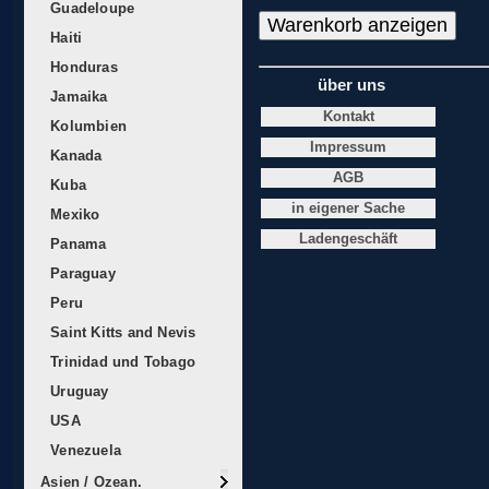
Guadeloupe
Haiti
Honduras
über uns
Jamaika
Kontakt
Kolumbien
Impressum
Kanada
AGB
Kuba
in eigener Sache
Mexiko
Ladengeschäft
Panama
Paraguay
Peru
Saint Kitts and Nevis
Trinidad und Tobago
Uruguay
USA
Venezuela
Asien / Ozean.